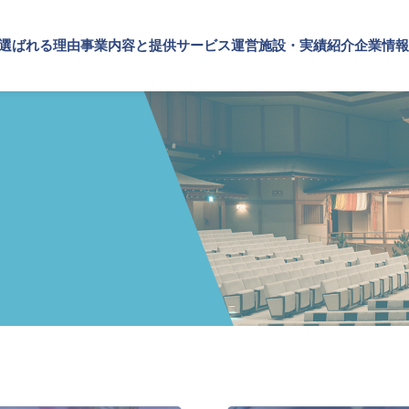
が選ばれる理由
事業内容と提供サービス
運営施設・実績紹介
企業情報
施設・実績紹介
内容と提供サービス
情報
TOP
SPSが選ばれる理由
施設
実績紹介
・ブランドの価値向上
プメッセージ
文化・芸術振興や地域活性化
企業理念
概要・アクセス
SPSの歴史
事業内容と提供サービス
設運営
文化施設運営
企業・ブランドの価値向上
設コンサルティング
指定管理
企業施設運営
ト企画・運営
文化施設コンサルティング
企業施設コンサルティング
ナビリティ活動
事業企画制作
イベント企画・運営
ルマーケティング・制作
文化施策策定支援
サステナビリティ活動
スサポート
サービスDX・デジタル活用
デジタルマーケティング・制作
ビジネスサポート