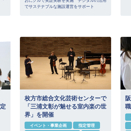
おにクルで実証実験を実施 デジタルの活用
でサステナブルな施設運営をサポート
枚方市総合文化芸術センターで
阪
定
「三浦文彰が魅せる室内楽の世
職
界」を開催
イベント・事業企画
指定管理