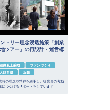
ントリー理念浸透施策「創業
地ツアー」の再設計・運営構
組織風土醸成
ファンづくり
人財育成
近畿
業時の理念や精神を継承し、従業員の考動
践につなげるサポートをしています