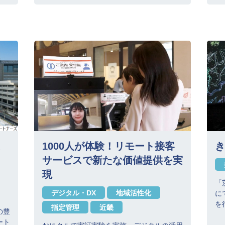
1000人が体験！リモート接客
き
サービスで新たな価値提供を実
現
「
デジタル・DX
地域活性化
に
を
指定管理
近畿
の豊
ート