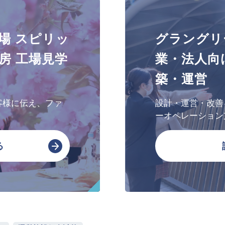
文化・芸術振興や地域活性化
場 スピリッ
グラングリ
文化施設運営
房 工場見学
業・法人向
指定管理
築・運営
文化施設コンサルティング
事業企画制作
客様に伝え、ファ
設計・運営・改善
文化施策策定支援
ーオペレーション
サービスDX・デジタル活用
る