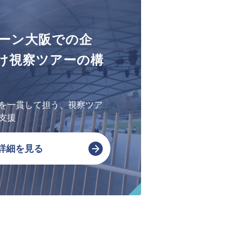
会社概要・アクセス
ーン大阪での企
SPSの歴史
け視察ツアーの構
を一貫して担う、視察ツア
支援
詳細を見る