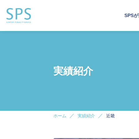
SPS
運営
事業
企業
運営
企業
トッ
会社
実績紹介
企業施
企業施
イベン
サステ
デジタ
ホーム
実績紹介
近畿
ビジネ