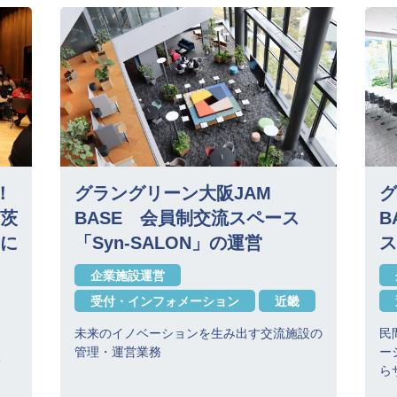
！
グラングリーン大阪JAM
グ
茨
BASE 会員制交流スペース
B
に
「Syn-SALON」の運営
ス
企業施設運営
受付・インフォメーション
近畿
未来のイノベーションを生み出す交流施設の
民
管理・運営業務
ー
ち
ら