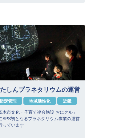
たしんプラネタリウムの運営
指定管理
地域活性化
近畿
茨木市文化・子育て複合施設 おにクル」
てSPS初となるプラネタリウム事業の運営
行っています