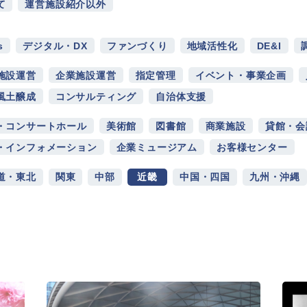
て
運営施設紹介以外
s
デジタル・DX
ファンづくり
地域活性化
DE&I
施設運営
企業施設運営
指定管理
イベント・事業企画
風土醸成
コンサルティング
自治体支援
・コンサートホール
美術館
図書館
商業施設
貸館・会
・インフォメーション
企業ミュージアム
お客様センター
道・東北
関東
中部
近畿
中国・四国
九州・沖縄