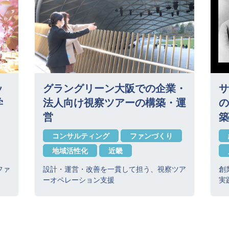
ッ
グラングリーン大阪での企業・
サ
学
法人向け視察ツアーの構築・運
の
営
築
コンサルティング
ファンづくり
地域活性化
近畿
ファ
設計・運営・改善を一貫して担う、視察ツア
創
ーオペレーション支援
実