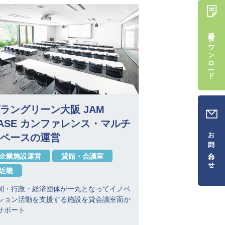
資料ダウンロード
ラングリーン大阪 JAM
ASE カンファレンス・マルチ
お問い合わせ
ペースの運営
企業施設運営
貸館・会議室
近畿
間・行政・経済団体が一丸となってイノベ
ション活動を支援する施設を貸会議室面か
サポート