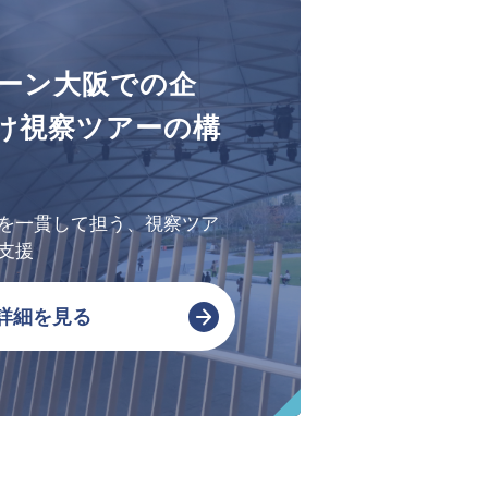
会社概要・アクセス
ーン大阪での企
SPSの歴史
け視察ツアーの構
を一貫して担う、視察ツア
支援
詳細を見る