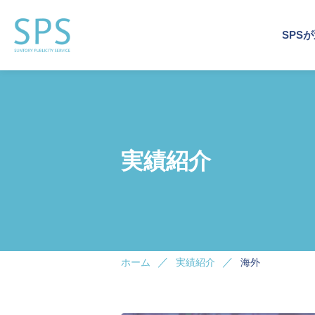
SPS
運営
事業
企業
運営
企業
トッ
会社
実績紹介
企業施
企業施
イベン
サステ
デジタ
ホーム
実績紹介
海外
ビジネ