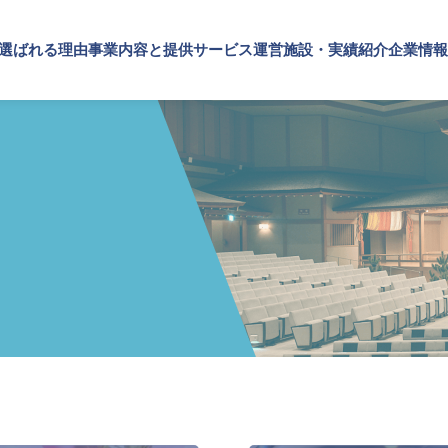
が選ばれる理由
事業内容と提供サービス
運営施設・実績紹介
企業情報
施設・実績紹介
内容と提供サービス
情報
TOP
SPSが選ばれる理由
施設
実績紹介
・ブランドの価値向上
プメッセージ
文化・芸術振興や地域活性化
企業理念
概要・アクセス
SPSの歴史
事業内容と提供サービス
設運営
文化施設運営
企業・ブランドの価値向上
設コンサルティング
指定管理
企業施設運営
ト企画・運営
文化施設コンサルティング
企業施設コンサルティング
ナビリティ活動
事業企画制作
イベント企画・運営
ルマーケティング・制作
文化施策策定支援
サステナビリティ活動
スサポート
サービスDX・デジタル活用
デジタルマーケティング・制作
ビジネスサポート