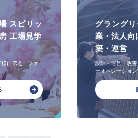
文化・芸術振興や地域活性化
場 スピリッ
グラングリ
文化施設運営
房 工場見学
業・法人向
指定管理
築・運営
文化施設コンサルティング
事業企画制作
客様に伝え、ファ
設計・運営・改善
文化施策策定支援
ーオペレーション
サービスDX・デジタル活用
る