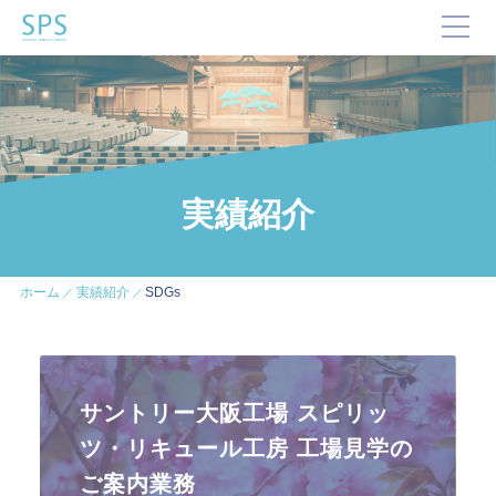
TOP
SPSが選ばれる理由
事業内容と提供サービス
企業・ブランドの価値向上
実績紹介
企業施設運営
企業施設コンサルティング
イベント企画・運営
ホーム
実績紹介
SDGs
サステナビリティ活動
デジタルマーケティング・制作
ビジネスサポート
サントリー大阪工場 スピリッ
文化・芸術振興や地域活性化
ツ・リキュール工房 工場見学の
文化施設運営
ご案内業務