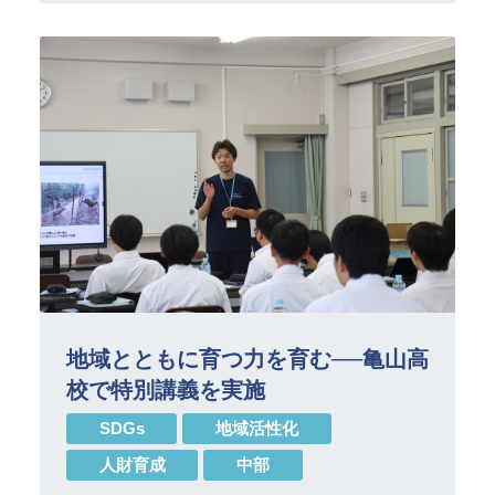
地域とともに育つ力を育む──亀山高
校で特別講義を実施
SDGs
地域活性化
人財育成
中部