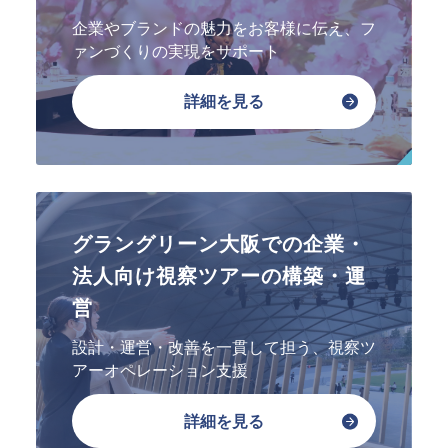
指定管理
文化施設コンサルティング
企業やブランドの魅力をお客様に伝え、フ
事業企画制作
ァンづくりの実現をサポート
文化施策策定支援
サービスDX・デジタル活用
詳細を見る
運営施設・実績紹介
運営施設
実績紹介
グラングリーン大阪での企業・
お役立ち情報
法人向け視察ツアーの構築・運
採用情報
営
企業情報
設計・運営・改善を一貫して担う、視察ツ
トップメッセージ
アーオペレーション支援
企業理念
詳細を見る
会社概要・アクセス