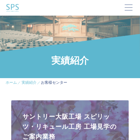
TOP
SPSが選ばれる理由
事業内容と提供サービス
企業・ブランドの価値向上
実績紹介
企業施設運営
企業施設コンサルティング
イベント企画・運営
ホーム
実績紹介
お客様センター
サステナビリティ活動
デジタルマーケティング・制作
ビジネスサポート
サントリー大阪工場 スピリッ
文化・芸術振興や地域活性化
ツ・リキュール工房 工場見学の
文化施設運営
ご案内業務