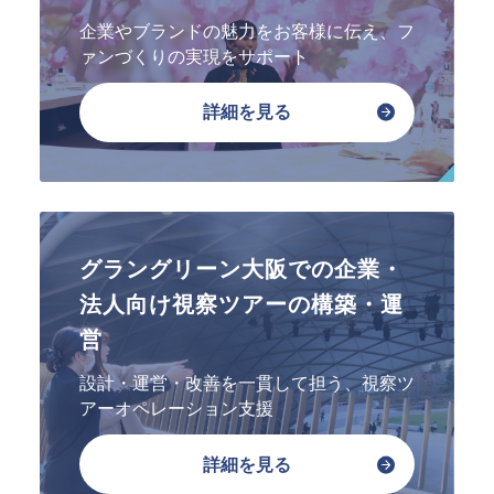
指定管理
文化施設コンサルティング
企業やブランドの魅力をお客様に伝え、フ
事業企画制作
ァンづくりの実現をサポート
文化施策策定支援
サービスDX・デジタル活用
詳細を見る
運営施設・実績紹介
運営施設
実績紹介
グラングリーン大阪での企業・
お役立ち情報
法人向け視察ツアーの構築・運
採用情報
営
企業情報
設計・運営・改善を一貫して担う、視察ツ
トップメッセージ
アーオペレーション支援
企業理念
詳細を見る
会社概要・アクセス