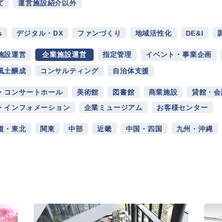
て
運営施設紹介以外
s
デジタル・DX
ファンづくり
地域活性化
DE&I
施設運営
企業施設運営
指定管理
イベント・事業企画
風土醸成
コンサルティング
自治体支援
・コンサートホール
美術館
図書館
商業施設
貸館・会
・インフォメーション
企業ミュージアム
お客様センター
道・東北
関東
中部
近畿
中国・四国
九州・沖縄