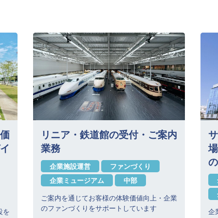
価
リニア・鉄道館の受付・ご案内
サ
イ
業務
場
の
企業施設運営
ファンづくり
企業ミュージアム
中部
ご案内を通じてお客様の体験価値向上・企業
のファンづくりをサポートしています
設を
企