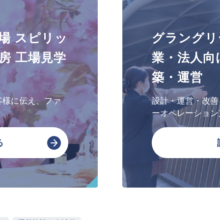
文化・芸術振興や地域活性化
場 スピリッ
グラングリ
文化施設運営
房 工場見学
業・法人向
指定管理
築・運営
文化施設コンサルティング
事業企画制作
客様に伝え、ファ
設計・運営・改善
文化施策策定支援
ーオペレーション
サービスDX・デジタル活用
る