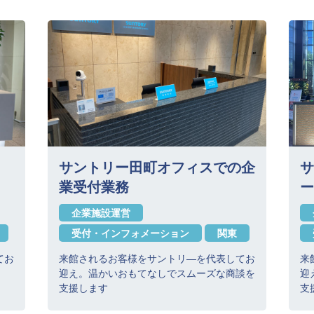
サントリー田町オフィスでの企
サ
業受付業務
ー
企業施設運営
受付・インフォメーション
関東
てお
来館されるお客様をサントリ―を代表してお
来
迎え。温かいおもてなしでスムーズな商談を
迎
支援します
支