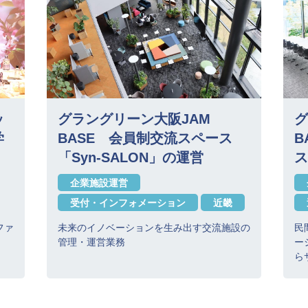
ッ
グラングリーン大阪JAM
グ
学
BASE 会員制交流スペース
B
「Syn-SALON」の運営
ス
企業施設運営
受付・インフォメーション
近畿
ファ
未来のイノベーションを生み出す交流施設の
民
管理・運営業務
ー
ら