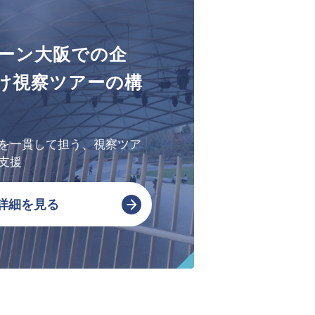
会社概要・アクセス
ーン大阪での企
SPSの歴史
け視察ツアーの構
を一貫して担う、視察ツア
支援
詳細を見る