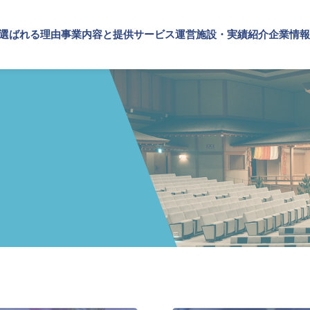
が選ばれる理由
事業内容と提供サービス
運営施設・実績紹介
企業情報
施設・実績紹介
内容と提供サービス
情報
TOP
SPSが選ばれる理由
施設
実績紹介
・ブランドの価値向上
プメッセージ
文化・芸術振興や地域活性化
企業理念
概要・アクセス
SPSの歴史
事業内容と提供サービス
設運営
文化施設運営
企業・ブランドの価値向上
設コンサルティング
指定管理
企業施設運営
ト企画・運営
文化施設コンサルティング
企業施設コンサルティング
ナビリティ活動
事業企画制作
イベント企画・運営
ルマーケティング・制作
文化施策策定支援
サステナビリティ活動
スサポート
サービスDX・デジタル活用
デジタルマーケティング・制作
ビジネスサポート