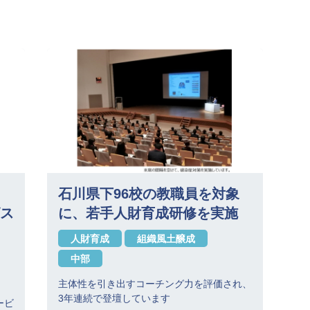
石川県下96校の教職員を対象
ス
に、若手人財育成研修を実施
人財育成
組織風土醸成
中部
主体性を引き出すコーチング力を評価され、
3年連続で登壇しています
ービ