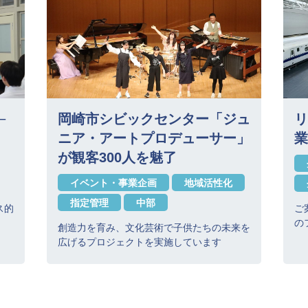
─
岡崎市シビックセンター「ジュ
リ
ニア・アートプロデューサー」
業
が観客300人を魅了
イベント・事業企画
地域活性化
指定管理
中部
ス的
ご
の
創造力を育み、文化芸術で子供たちの未来を
広げるプロジェクトを実施しています