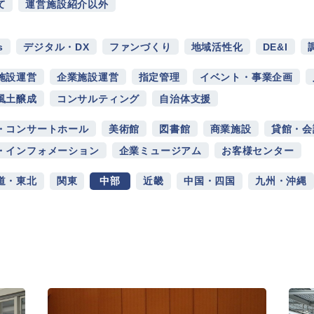
て
運営施設紹介以外
s
デジタル・DX
ファンづくり
地域活性化
DE&I
施設運営
企業施設運営
指定管理
イベント・事業企画
風土醸成
コンサルティング
自治体支援
・コンサートホール
美術館
図書館
商業施設
貸館・会
・インフォメーション
企業ミュージアム
お客様センター
道・東北
関東
中部
近畿
中国・四国
九州・沖縄