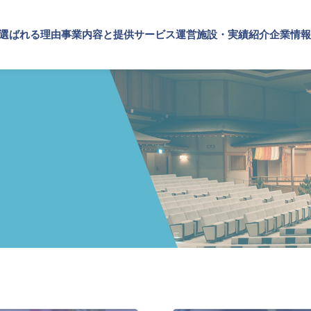
が選ばれる理由
事業内容と提供サービス
運営施設・実績紹介
企業情報
施設・実績紹介
内容と提供サービス
情報
TOP
SPSが選ばれる理由
施設
実績紹介
・ブランドの価値向上
プメッセージ
文化・芸術振興や地域活性化
企業理念
概要・アクセス
SPSの歴史
事業内容と提供サービス
設運営
文化施設運営
企業・ブランドの価値向上
設コンサルティング
指定管理
企業施設運営
ト企画・運営
文化施設コンサルティング
企業施設コンサルティング
ナビリティ活動
事業企画制作
イベント企画・運営
ルマーケティング・制作
文化施策策定支援
サステナビリティ活動
スサポート
サービスDX・デジタル活用
デジタルマーケティング・制作
ビジネスサポート