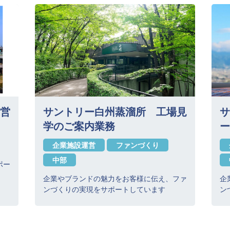
営
サントリー白州蒸溜所 工場見
サ
学のご案内業務
ー
企業施設運営
ファンづくり
中部
ポー
企業やブランドの魅力をお客様に伝え、ファ
企
ンづくりの実現をサポートしています
ン