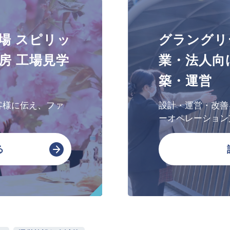
文化・芸術振興や地域活性化
場 スピリッ
グラングリ
文化施設運営
房 工場見学
業・法人向
指定管理
築・運営
文化施設コンサルティング
事業企画制作
客様に伝え、ファ
設計・運営・改善
文化施策策定支援
ーオペレーション
サービスDX・デジタル活用
る