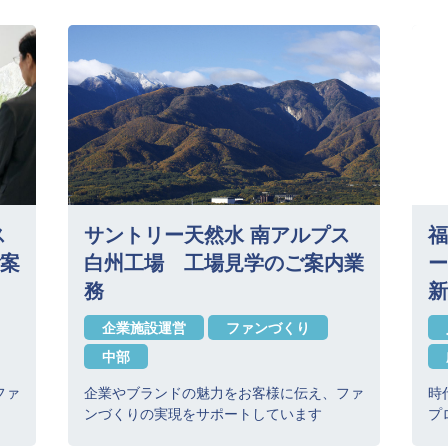
ス
サントリー天然水 南アルプス
福
案
白州工場 工場見学のご案内業
ー
務
新
企業施設運営
ファンづくり
中部
ファ
企業やブランドの魅力をお客様に伝え、ファ
時
ンづくりの実現をサポートしています
プ