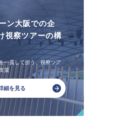
会社概要・アクセス
ーン大阪での企
SPSの歴史
け視察ツアーの構
を一貫して担う、視察ツア
支援
詳細を見る