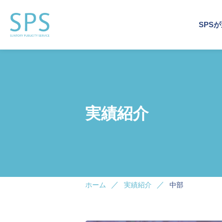
SPS
運営
事業
企業
運営
企業
トッ
会社
実績紹介
企業施
企業施
イベン
サステ
デジタ
ホーム
実績紹介
中部
ビジネ