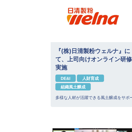
『(株)日清製粉ウェルナ』に
て、上司向けオンライン研修
実施
DE&I
人財育成
組織風土醸成
多様な人材が活躍できる風土醸成をサポ