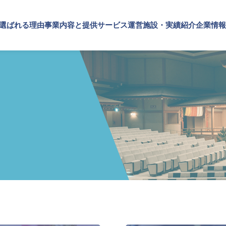
が選ばれる理由
事業内容と提供サービス
運営施設・実績紹介
企業情報
施設・実績紹介
内容と提供サービス
情報
TOP
SPSが選ばれる理由
施設
実績紹介
・ブランドの価値向上
プメッセージ
文化・芸術振興や地域活性化
企業理念
概要・アクセス
SPSの歴史
事業内容と提供サービス
設運営
文化施設運営
企業・ブランドの価値向上
設コンサルティング
指定管理
企業施設運営
ト企画・運営
文化施設コンサルティング
企業施設コンサルティング
ナビリティ活動
事業企画制作
イベント企画・運営
ルマーケティング・制作
文化施策策定支援
サステナビリティ活動
スサポート
サービスDX・デジタル活用
デジタルマーケティング・制作
ビジネスサポート