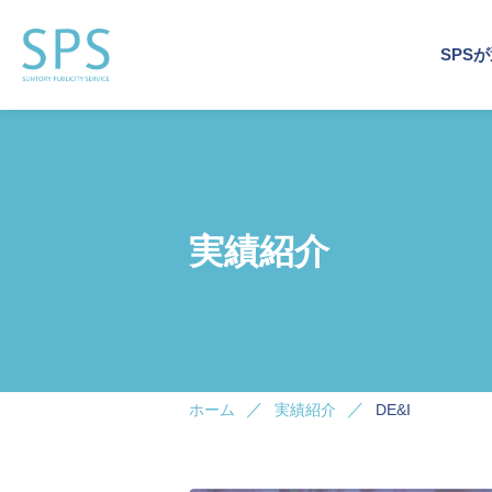
SPS
運営
事業
企業
運営
企業
トッ
会社
実績紹介
企業施
企業施
イベン
サステ
デジタ
ホーム
実績紹介
DE&I
ビジネ