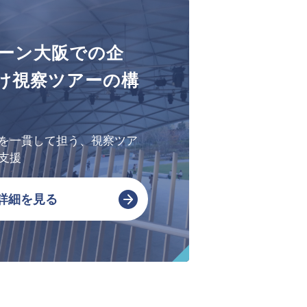
会社概要・アクセス
ーン大阪での企
SPSの歴史
け視察ツアーの構
を一貫して担う、視察ツア
支援
詳細を見る