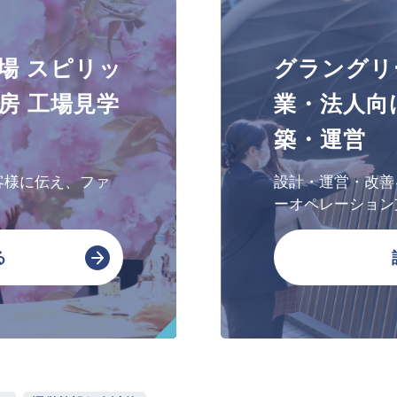
文化・芸術振興や地域活性化
場 スピリッ
グラングリ
文化施設運営
房 工場見学
業・法人向
指定管理
築・運営
文化施設コンサルティング
事業企画制作
客様に伝え、ファ
設計・運営・改善
文化施策策定支援
ーオペレーション
サービスDX・デジタル活用
る