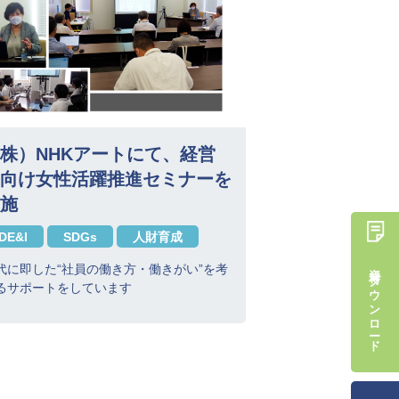
株）NHKアートにて、経営
向け女性活躍推進セミナーを
施
DE&I
SDGs
人財育成
資料ダウンロード
代に即した“社員の働き方・働きがい”を考
るサポートをしています