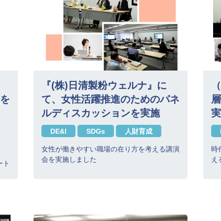
『(株)日清製粉ウェルナ』に
（
を
て、女性活躍推進のためのパネ
層
ルディスカッションを実施
実
DE&I
SDGs
人財育成
女性が働きやすい職場の在り方を考える講演
時
会を実施しました
え
ート