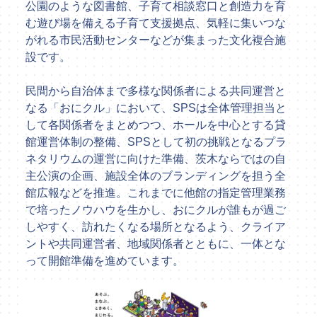
公園のような図書館、子育て相談窓口と創造力を育
む遊び場を備える子育て支援拠点、気軽に集いつな
がれる市民活動センターなどが集まった文化複合施
設です。
民間から自治体まで多様な関係者による共同運営と
なる「おにクル」において、SPSは全体管理担当と
して各関係者をまとめつつ、ホールを中心とする貸
館運営体制の整備、SPSとして初の挑戦となるプラ
ネタリウムの運営に向けた準備、茨木ならではの自
主公演の企画、施設全体のブランディングを担う全
館広報などを推進。これまでに他館の指定管理業務
で培ったノウハウを生かし、おにクルが誰もが過ご
しやすく、訪れたくなる場所となるよう、クライア
ントや共同運営者、地域関係者とともに、一体とな
って開館準備を進めています。