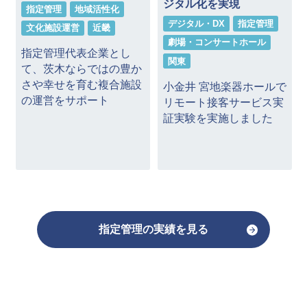
ジタル化を実現
指定管理
地域活性化
デジタル・DX
指定管理
文化施設運営
近畿
劇場・コンサートホール
指定管理代表企業とし
関東
て、茨木ならではの豊か
さや幸せを育む複合施設
小金井 宮地楽器ホールで
の運営をサポート
リモート接客サービス実
」
証実験を実施しました
指定管理の実績を見る