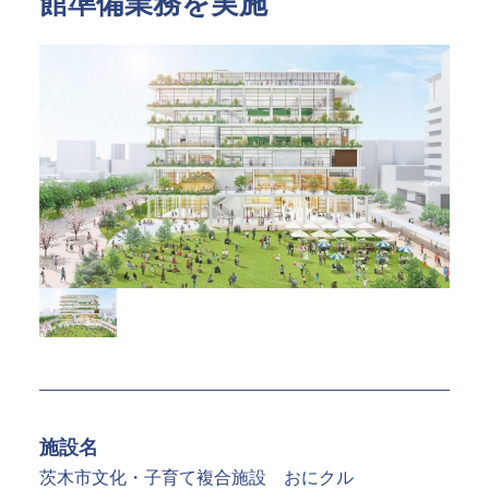
館準備業務を実施
指定管理
文化施設コンサルティング
事業企画制作
文化施策策定支援
サービスDX・デジタル活用
運営施設・実績紹介
運営施設
実績紹介
お役立ち情報
採用情報
企業情報
トップメッセージ
企業理念
施設名
茨木市文化・子育て複合施設 おにクル
会社概要・アクセス