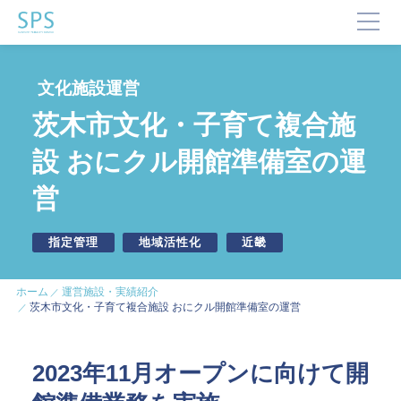
TOP
文化施設運営
SPSが選ばれる理由
茨木市文化・子育て複合施
事業内容と提供サービス
設 おにクル開館準備室の運
企業・ブランドの価値向上
営
企業施設運営
企業施設コンサルティング
イベント企画・運営
指定管理
地域活性化
近畿
サステナビリティ活動
デジタルマーケティング・制作
ホーム
運営施設・実績紹介
ビジネスサポート
茨木市文化・子育て複合施設 おにクル開館準備室の運営
文化・芸術振興や地域活性化
2023年11月オープンに向けて開
文化施設運営