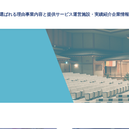
が選ばれる理由
事業内容と提供サービス
運営施設・実績紹介
企業情報
施設・実績紹介
内容と提供サービス
情報
TOP
SPSが選ばれる理由
施設
実績紹介
・ブランドの価値向上
プメッセージ
文化・芸術振興や地域活性化
企業理念
概要・アクセス
SPSの歴史
事業内容と提供サービス
設運営
文化施設運営
企業・ブランドの価値向上
設コンサルティング
指定管理
企業施設運営
ト企画・運営
文化施設コンサルティング
企業施設コンサルティング
ナビリティ活動
事業企画制作
イベント企画・運営
ルマーケティング・制作
文化施策策定支援
サステナビリティ活動
スサポート
サービスDX・デジタル活用
デジタルマーケティング・制作
ビジネスサポート