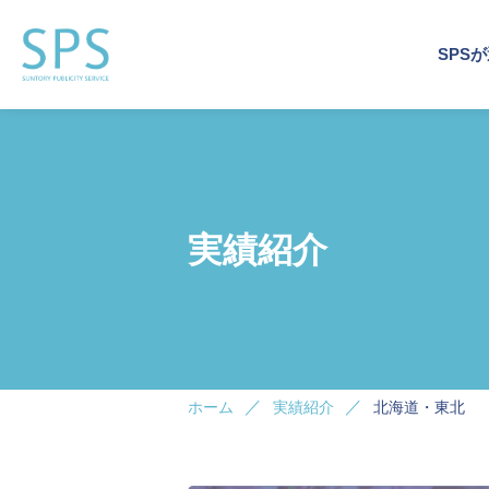
SPS
運営
事業
企業
運営
企業
トッ
会社
実績紹介
企業施
企業施
イベン
サステ
デジタ
ホーム
実績紹介
北海道・東北
ビジネ