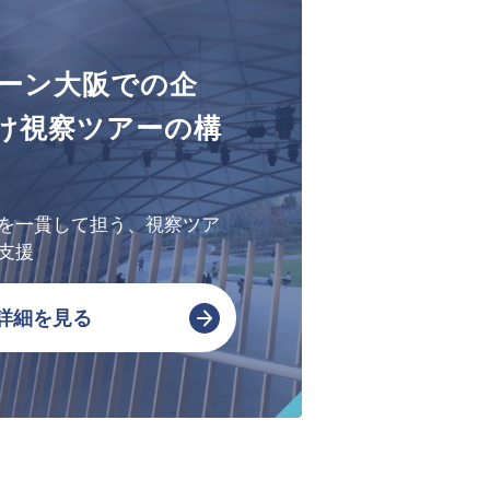
会社概要・アクセス
ーン大阪での企
SPSの歴史
け視察ツアーの構
を一貫して担う、視察ツア
支援
詳細を見る