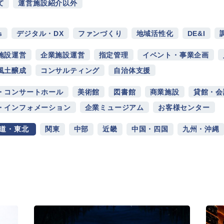
て
運営施設紹介以外
s
デジタル・DX
ファンづくり
地域活性化
DE&I
施設運営
企業施設運営
指定管理
イベント・事業企画
風土醸成
コンサルティング
自治体支援
・コンサートホール
美術館
図書館
商業施設
貸館・会
・インフォメーション
企業ミュージアム
お客様センター
道・東北
関東
中部
近畿
中国・四国
九州・沖縄