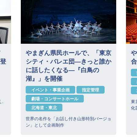
やまぎん県民ホールで、「東京
や
登
シティ・バレエ団―きっと誰か
合
に話したくなる―『白鳥の
湖』」を開催
イベント・事業企画
指定管理
劇場・コンサートホール
え、
東
北海道・東北
化
世界の名作を「お話し付き山形特別バージョ
ン」として企画制作