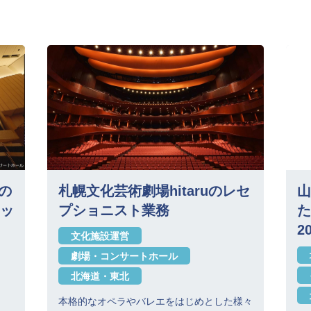
aの
札幌文化芸術劇場hitaruのレセ
山
ッ
プショニスト業務
た
2
文化施設運営
劇場・コンサートホール
北海道・東北
本格的なオペラやバレエをはじめとした様々