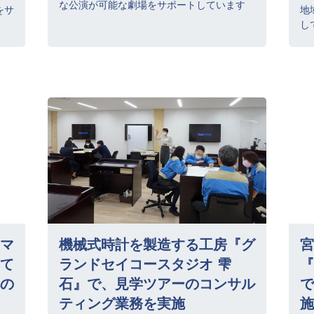
な公演が可能な劇場をサポートしています
をサ
地
し
マ
機械式時計を製造する工房『グ
宮
て
ランドセイコースタジオ 雫
『
の
石』で、見学ツアーのコンサル
で
ティング業務を実施
施