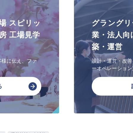
文化・芸術振興や地域活性化
場 スピリッ
グラングリ
文化施設運営
房 工場見学
業・法人向
指定管理
築・運営
文化施設コンサルティング
事業企画制作
客様に伝え、ファ
設計・運営・改善
文化施策策定支援
ーオペレーション
サービスDX・デジタル活用
る