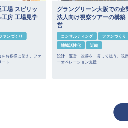
工場 スピリッ
グラングリーン大阪での企
工房 工場見学
法人向け視察ツアーの構築
営
ファンづくり
コンサルティング
ファンづくり
地域活性化
近畿
力をお客様に伝え、ファ
設計・運営・改善を一貫して担う、視
ポート
ーオペレーション支援