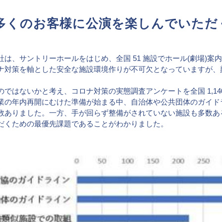
多くのお客様に公演を楽しんでいただ
文化・芸術振興や地域活性化
文化施設運営
は、サントリーホールをはじめ、全国 51 施設でホール(劇場)
指定管理
ナ対策を軸とした安全な施設環境作りが不可欠となっていますが、
。
文化施設コンサルティング
ではないかと考え、コロナ対策の実態調査アンケートを全国 1,1
事業企画制作
業の年内再開にむけた準備が始まる中、自治体や公共団体のガイド
文化施策策定支援
数ありました。一方、手が回らず整備がされていない施設も多数あ
だくための最優先課題であることがわかりました。
サービスDX・デジタル活用