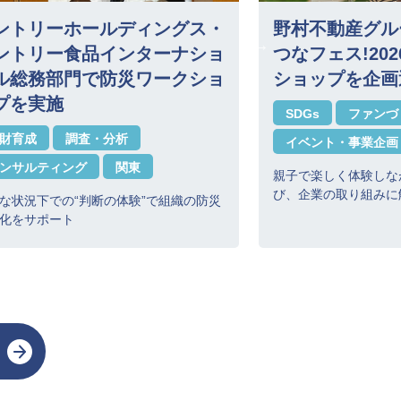
ントリーホールディングス・
野村不動産グル
ントリー食品インターナショ
つなフェス!20
ル総務部門で防災ワークショ
ショップを企画
プを実施
SDGs
ファンづ
財育成
調査・分析
イベント・事業企画
ンサルティング
関東
親子で楽しく体験しな
び、企業の取り組みに
な状況下での“判断の体験”で組織の防災
化をサポート