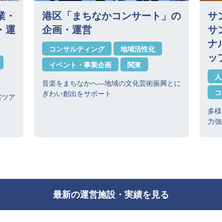
業・
港区「まちなかコンサート」の
サ
・運
企画・運営
サ
ナ
コンサルティング
地域活性化
ッ
イベント・事業企画
関東
人
音楽をまちなかへ―地域の文化芸術振興とに
コ
ぎわい創出をサポート
察ツア
多様
力強
最新の運営施設・実績を見る