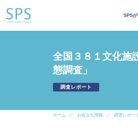
SPS
運営
事業
企業
全国３８１文化施
運営
企業
トッ
会社
態調査」
企業施
企業施
調査レポート
イベン
サステ
デジタ
ホーム
お役立ち情報
調査レポー
ビジネ