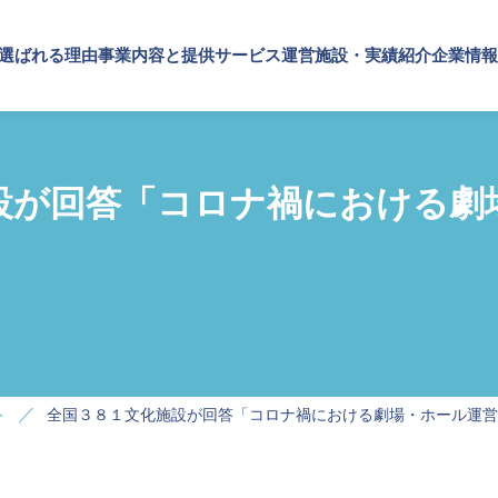
が選ばれる理由
事業内容と提供サービス
運営施設・実績紹介
企業情報
施設・実績紹介
内容と提供サービス
情報
TOP
SPSが選ばれる理由
設が回答「コロナ禍における劇
施設
実績紹介
・ブランドの価値向上
プメッセージ
文化・芸術振興や地域活性化
企業理念
概要・アクセス
SPSの歴史
事業内容と提供サービス
設運営
文化施設運営
企業・ブランドの価値向上
設コンサルティング
指定管理
企業施設運営
ト企画・運営
文化施設コンサルティング
企業施設コンサルティング
ナビリティ活動
事業企画制作
イベント企画・運営
ルマーケティング・制作
文化施策策定支援
ト
全国３８１文化施設が回答「コロナ禍における劇場・ホール運営
サステナビリティ活動
スサポート
サービスDX・デジタル活用
デジタルマーケティング・制作
ビジネスサポート