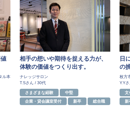
価値
相手の想いや期待を捉える力が、
日
体験の価値をつくり出す。
の
タル本
ナレッジサロン
枚方
T.Sさん / 30代
Y.Yさ
さまざまな経験
中堅
​
企業・貸会議室受付
新卒
総合職
新