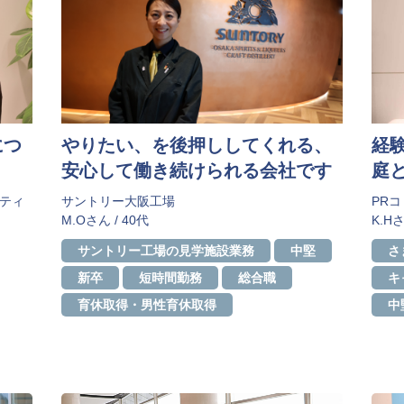
につ
やりたい、を後押ししてくれる、
経
安心して働き続けられる会社です
庭
リティ
サントリー大阪工場
PR
M.Oさん / 40代
K.Hさ
サントリー工場の見学施設業務
中堅
さ
新卒
短時間勤務
総合職
キ
育休取得・男性育休取得
中