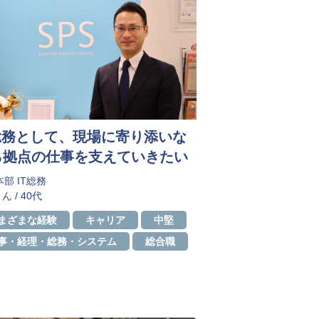
T総務として、現場に寄り添いな
ら拠点の仕事を支えていきたい
部 IT総務
ん / 40代
まざまな経験
キャリア
中堅
事・経理・総務・システム
総合職