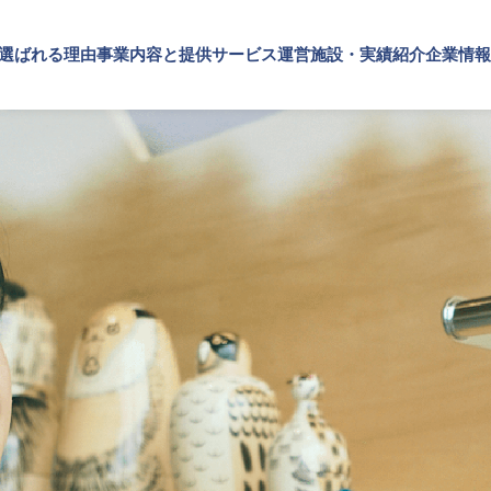
が選ばれる理由
事業内容と提供サービス
運営施設・実績紹介
企業情報
施設・実績紹介
内容と提供サービス
情報
TOP
SPSが選ばれる理由
施設
実績紹介
・ブランドの価値向上
プメッセージ
文化・芸術振興や地域活性化
企業理念
概要・アクセス
SPSの歴史
事業内容と提供サービス
設運営
文化施設運営
企業・ブランドの価値向上
設コンサルティング
指定管理
企業施設運営
ト企画・運営
文化施設コンサルティング
企業施設コンサルティング
ナビリティ活動
事業企画制作
イベント企画・運営
ルマーケティング・制作
文化施策策定支援
サステナビリティ活動
スサポート
サービスDX・デジタル活用
デジタルマーケティング・制作
ビジネスサポート