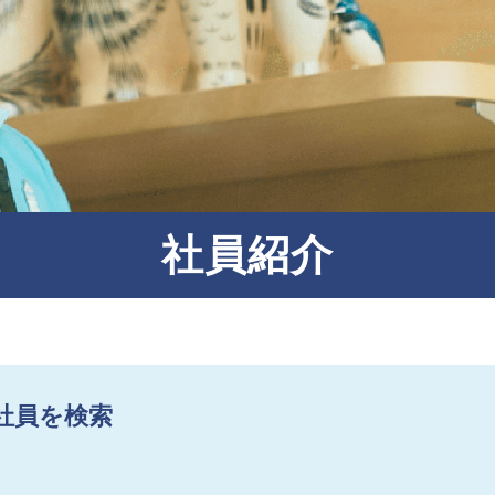
文化・芸術振興や地域活性化
文化施設運営
指定管理
文化施設コンサルティング
事業企画制作
社員紹介
文化施策策定支援
サービスDX・デジタル活用
社員を検索