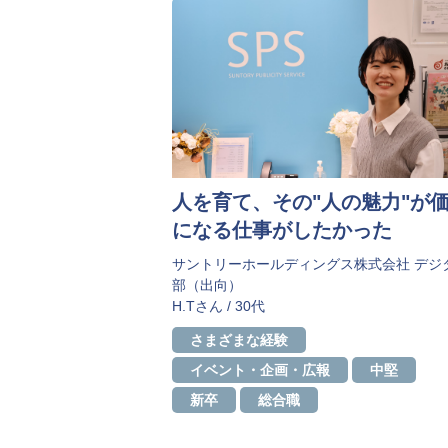
人を育て、その"人の魅力"が
になる仕事がしたかった
サントリーホールディングス株式会社 デジ
部（出向）
H.Tさん / 30代
さまざまな経験
イベント・企画・広報
中堅
新卒
総合職