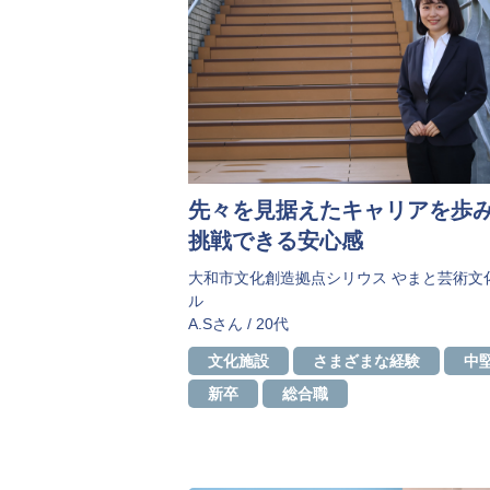
先々を見据えたキャリアを歩
挑戦できる安心感
大和市文化創造拠点シリウス やまと芸術文
ル
A.Sさん / 20代
​​文化施設
さまざまな経験
中
新卒
総合職