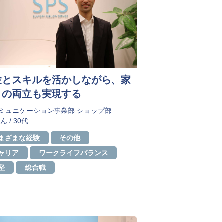
験とスキルを活かしながら、家
との両立も実現する
コミュニケーション事業部 ショップ部
ん / 30代
まざまな経験
その他
ャリア
ワークライフバランス
堅
総合職