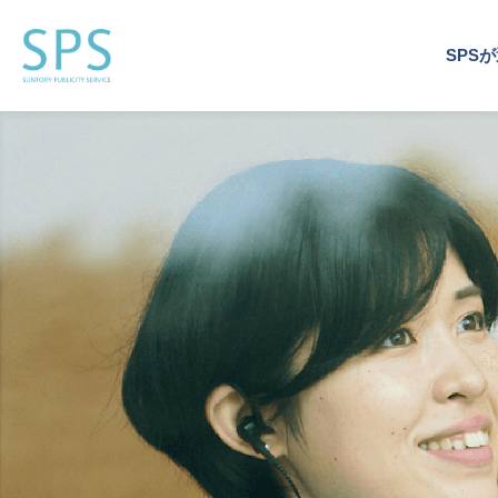
SPS
運営
事業
企業
運営
企業
トッ
会社
企業施
企業施
イベン
サステ
デジタ
ビジネ