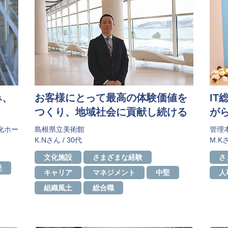
み、
お客様にとって最高の体験価値を
I
つくり、地域社会に貢献し続ける
が
化ホー
島根県立美術館
管理本
K.Nさん / 30代
M.Kさ
​​文化施設
さまざまな経験
さ
堅
キャリア
マネジメント
中堅
人
組織風土
総合職