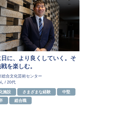
に日に、より良くしていく。そ
挑戦を楽しむ。
市総合文化芸術センター
ん / 20代
​文化施設
さまざまな経験
中堅
卒
総合職