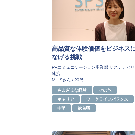
高品質な体験価値をビジネス
なげる挑戦
PRコミュニケーション事業部 サステナビ
連携
M・Sさん / 20代
さまざまな経験
その他
キャリア
ワークライフバランス
中堅
総合職