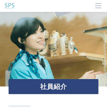
TOP
SPSが選ばれる理由
事業内容と提供サービス
企業・ブランドの価値向上
企業施設運営
企業施設コンサルティング
イベント企画・運営
サステナビリティ活動
デジタルマーケティング・制作
ビジネスサポート
社員紹介
文化・芸術振興や地域活性化
文化施設運営