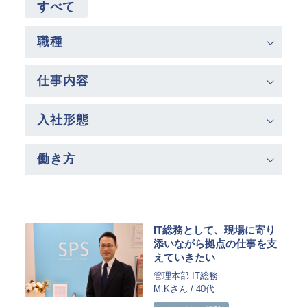
指定管理
すべて
文化施設コンサルティング
事業企画制作
職種
文化施策策定支援
サービスDX・デジタル活用
仕事内容
運営施設・実績紹介
入社形態
運営施設
実績紹介
働き方
お役立ち情報
採用情報
企業情報
IT総務として、現場に寄り
添いながら拠点の仕事を支
トップメッセージ
えていきたい
企業理念
管理本部 IT総務
M.Kさん / 40代
会社概要・アクセス