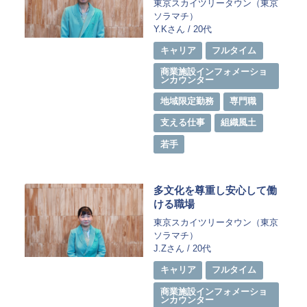
東京スカイツリータウン（東京
ソラマチ）
Y.Kさん / 20代
キャリア
フルタイム
商業施設インフォメーショ
ンカウンター
地域限定勤務
専門職
支える仕事
組織風土
若手
多文化を尊重し安心して働
ける職場
東京スカイツリータウン（東京
ソラマチ）
J.Zさん / 20代
キャリア
フルタイム
商業施設インフォメーショ
ンカウンター