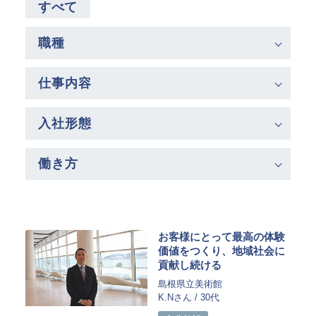
指定管理
すべて
文化施設コンサルティング
事業企画制作
職種
文化施策策定支援
サービスDX・デジタル活用
仕事内容
運営施設・実績紹介
入社形態
運営施設
実績紹介
働き方
お役立ち情報
採用情報
企業情報
お客様にとって最高の体験
価値をつくり、地域社会に
トップメッセージ
貢献し続ける
企業理念
島根県立美術館
K.Nさん / 30代
会社概要・アクセス