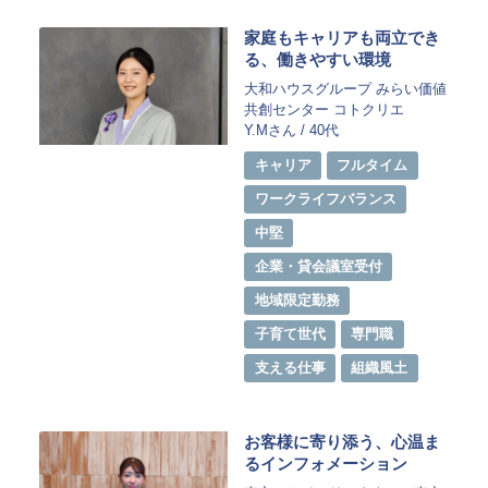
家庭もキャリアも両立でき
る、働きやすい環境
大和ハウスグループ みらい価値
共創センター コトクリエ
Y.Mさん / 40代
キャリア
フルタイム
ワークライフバランス
中堅
企業・貸会議室受付
地域限定勤務
子育て世代
専門職
支える仕事
組織風土
お客様に寄り添う、心温ま
るインフォメーション