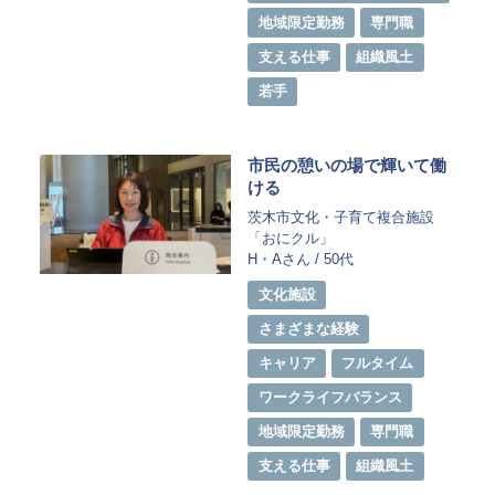
地域限定勤務
専門職
支える仕事
組織風土
若手
市民の憩いの場で輝いて働
ける
茨木市文化・子育て複合施設
「おにクル」
H・Aさん / 50代
​​文化施設
さまざまな経験
キャリア
フルタイム
ワークライフバランス
地域限定勤務
専門職
支える仕事
組織風土