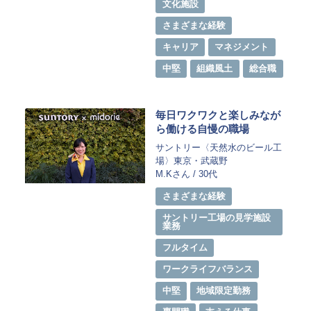
​​文化施設
SPSの歴史
さまざまな経験
キャリア
マネジメント
中堅
組織風土
総合職
毎日ワクワクと楽しみなが
ら働ける自慢の職場
サントリー〈天然水のビール工
場〉東京・武蔵野
M.Kさん / 30代
さまざまな経験
サントリー工場の見学施設
業務
フルタイム
ワークライフバランス
中堅
地域限定勤務