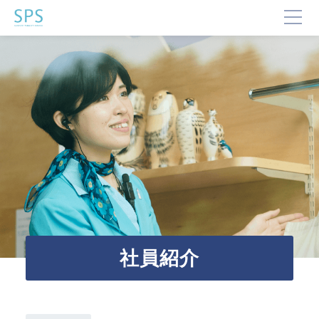
TOP
SPSが選ばれる理由
事業内容と提供サービス
企業・ブランドの価値向上
企業施設運営
企業施設コンサルティング
イベント企画・運営
サステナビリティ活動
デジタルマーケティング・制作
ビジネスサポート
社員紹介
文化・芸術振興や地域活性化
文化施設運営