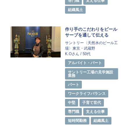
専門職
支える仕事
組織風土
作り手のこだわりをビール
サーブを通して伝える
サントリー〈天然水のビール工
場〉東京・武蔵野
K.Oさん / 50代
アルバイト・パート
サントリー工場の見学施設
業務
パート
ワークライフバランス
中堅
子育て世代
専門職
支える仕事
短時間勤務
組織風土