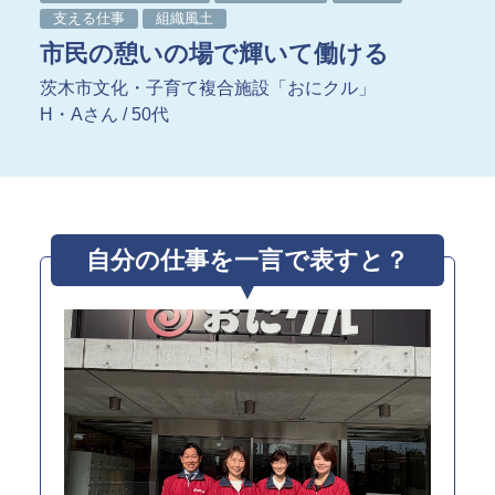
指定管理
支える仕事
組織風土
文化施設コンサルティング
市民の憩いの場で輝いて働ける
事業企画制作
文化施策策定支援
茨木市文化・子育て複合施設「おにクル」
サービスDX・デジタル活用
H・Aさん / 50代
運営施設・実績紹介
運営施設
実績紹介
自分の仕事を一言で表すと？
お役立ち情報
採用情報
企業情報
トップメッセージ
企業理念
会社概要・アクセス