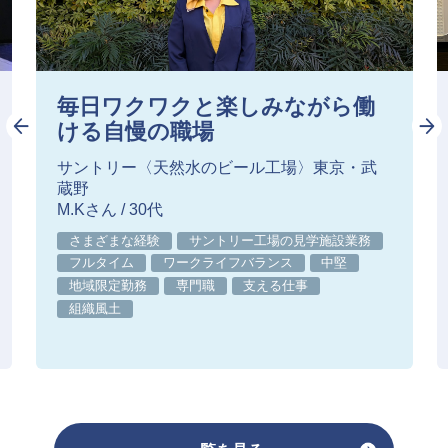
毎日ワクワクと楽しみながら働
ける自慢の職場
サントリー〈天然水のビール工場〉東京・武
蔵野
M.Kさん / 30代
さまざまな経験
サントリー工場の見学施設業務
フルタイム
ワークライフバランス
中堅
地域限定勤務
専門職
支える仕事
組織風土