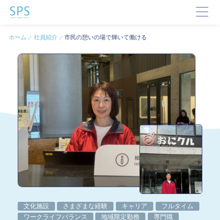
ホーム
社員紹介
市民の憩いの場で輝いて働ける
TOP
SPSが選ばれる理由
事業内容と提供サービス
企業・ブランドの価値向上
企業施設運営
企業施設コンサルティング
イベント企画・運営
サステナビリティ活動
デジタルマーケティング・制作
ビジネスサポート
文化・芸術振興や地域活性化
​​文化施設
さまざまな経験
キャリア
フルタイム
文化施設運営
ワークライフバランス
地域限定勤務
専門職