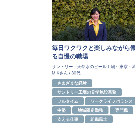
毎日ワクワクと楽しみながら
る自慢の職場
サントリー〈天然水のビール工場〉東京・
M.Kさん / 30代
さまざまな経験
サントリー工場の見学施設業務
フルタイム
ワークライフバランス
中堅
地域限定勤務
専門職
支える仕事
組織風土