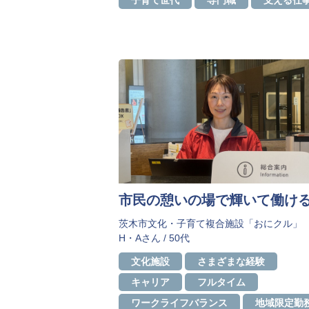
子育て世代
専門職
支える仕
市民の憩いの場で輝いて働け
茨木市文化・子育て複合施設「おにクル」
H・Aさん / 50代
​​文化施設
さまざまな経験
キャリア
フルタイム
ワークライフバランス
地域限定勤