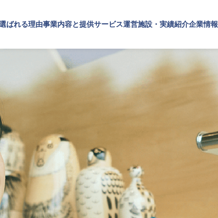
が選ばれる理由
事業内容と提供サービス
運営施設・実績紹介
企業情報
施設・実績紹介
内容と提供サービス
情報
TOP
SPSが選ばれる理由
施設
実績紹介
・ブランドの価値向上
プメッセージ
文化・芸術振興や地域活性化
企業理念
概要・アクセス
SPSの歴史
事業内容と提供サービス
設運営
文化施設運営
企業・ブランドの価値向上
設コンサルティング
指定管理
企業施設運営
ト企画・運営
文化施設コンサルティング
企業施設コンサルティング
ナビリティ活動
事業企画制作
イベント企画・運営
ルマーケティング・制作
文化施策策定支援
サステナビリティ活動
スサポート
サービスDX・デジタル活用
デジタルマーケティング・制作
ビジネスサポート