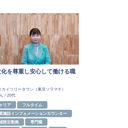
文化を尊重し安心して働ける職
スカイツリータウン（東京ソラマチ）
ん / 20代
ャリア
フルタイム
業施設インフォメーションカウンター
域限定勤務
専門職