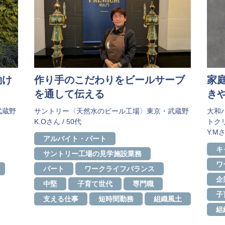
働け
作り手のこだわりをビールサーブ
家
を通して伝える
き
武蔵野
サントリー〈天然水のビール工場〉東京・武蔵野
大和
K.Oさん / 50代
トク
Y.Mさ
アルバイト・パート
キ
サントリー工場の見学施設業務
ワ
パート
ワークライフバランス
企
中堅
子育て世代
専門職
子
支える仕事
短時間勤務
組織風土
組