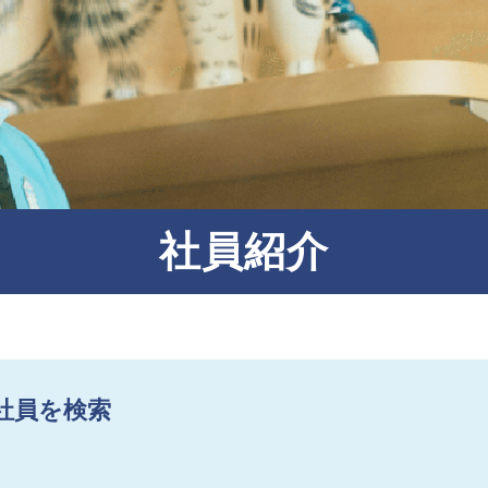
文化・芸術振興や地域活性化
文化施設運営
指定管理
文化施設コンサルティング
事業企画制作
社員紹介
文化施策策定支援
サービスDX・デジタル活用
社員を検索