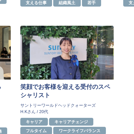
事
支える仕事
組織風土
若手
支
る
笑顔でお客様を迎える受付のスペ
シャリスト
サントリーワールドヘッドクォーターズ
H.Kさん / 20代
キャリア
キャリアチェンジ
フルタイム
ワークライフバランス
務