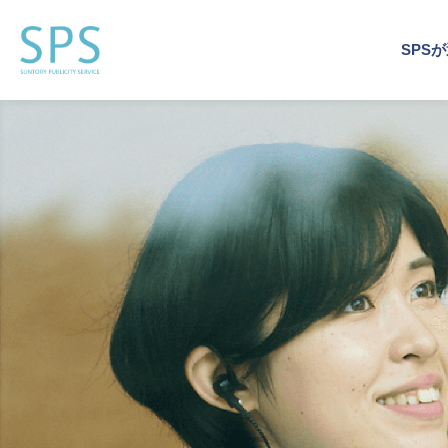
SPS
運営
事業
企業
運営
企業
トッ
会社
企業施
企業施
イベン
サステ
デジタ
ビジネ