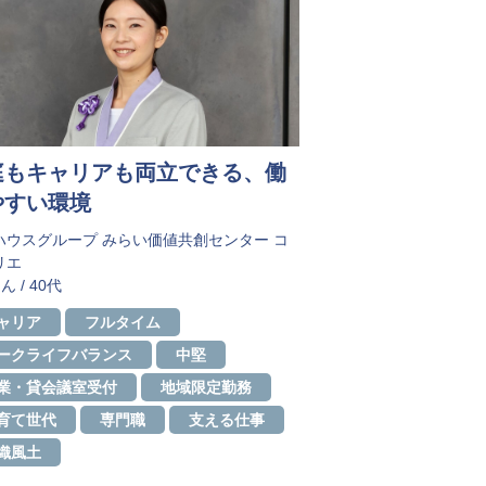
庭もキャリアも両立できる、働
やすい環境
ハウスグループ みらい価値共創センター コ
リエ
ん / 40代
ャリア
フルタイム
ークライフバランス
中堅
業・貸会議室受付
地域限定勤務
育て世代
専門職
支える仕事
織風土