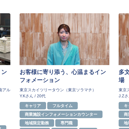
ョン
お客様に寄り添う、心温まるイン
多
フォメーション
場
南アル
東京スカイツリータウン（東京ソラマチ）
東京
Y.Kさん / 20代
J.Zさ
キャリア
フルタイム
キ
商業施設インフォメーションカウンター
商
地域限定勤務
専門職
地