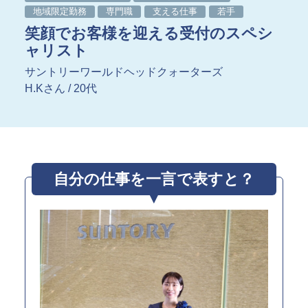
指定管理
地域限定勤務
専門職
支える仕事
若手
文化施設コンサルティング
笑顔でお客様を迎える受付のスペシ
事業企画制作
ャリスト
文化施策策定支援
サービスDX・デジタル活用
サントリーワールドヘッドクォーターズ
H.Kさん / 20代
運営施設・実績紹介
運営施設
実績紹介
自分の仕事を一言で表すと？
お役立ち情報
採用情報
企業情報
トップメッセージ
企業理念
会社概要・アクセス