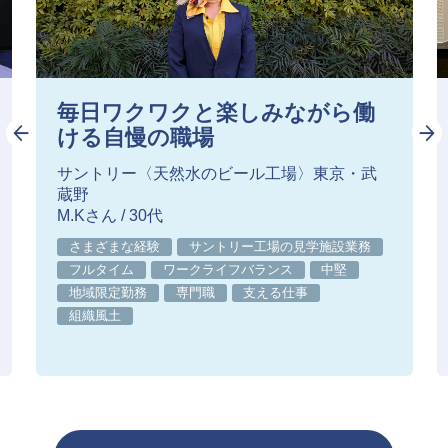
毎日ワクワクと楽しみながら働
ける自慢の職場
サントリー〈天然水のビール工場〉東京・武
蔵野
M.Kさん / 30代
さまざまな経験
サントリー工場の見学施設業務
フルタイム
ワークライフバランス
中堅
地域限定勤務
専門職
支える仕事
組織風土