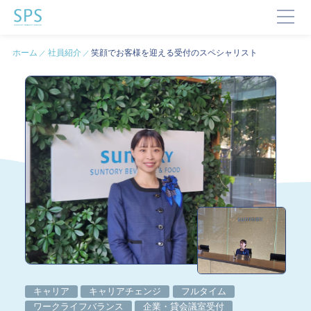
ホーム
社員紹介
笑顔でお客様を迎える受付のスペシャリスト
TOP
SPSが選ばれる理由
事業内容と提供サービス
企業・ブランドの価値向上
企業施設運営
企業施設コンサルティング
イベント企画・運営
サステナビリティ活動
デジタルマーケティング・制作
ビジネスサポート
文化・芸術振興や地域活性化
キャリア
キャリアチェンジ
フルタイム
文化施設運営
ワークライフバランス
企業・貸会議室受付