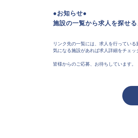
●お知らせ●
施設の一覧から求人を探せる
リンク先の一覧には、求人を行っている
気になる施設があれば求人詳細をチェッ
皆様からのご応募、お待ちしています。