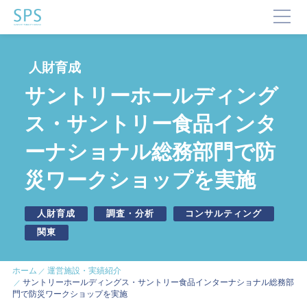
TOP
人財育成
SPSが選ばれる理由
サントリーホールディング
事業内容と提供サービス
ス・サントリー食品インタ
企業・ブランドの価値向上
ーナショナル総務部門で防
企業施設運営
企業施設コンサルティング
災ワークショップを実施
イベント企画・運営
サステナビリティ活動
デジタルマーケティング・制作
人財育成
調査・分析
コンサルティング
ビジネスサポート
関東
文化・芸術振興や地域活性化
ホーム
運営施設・実績紹介
サントリーホールディングス・サントリー食品インターナショナル総務部
文化施設運営
門で防災ワークショップを実施