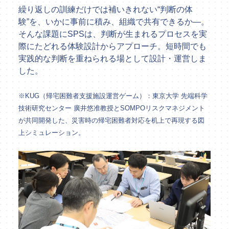
繰り返しの訓練だけでは補いきれない“判断の体
験”を、いかに事前に積み、組織で共有できるか―。
そんな課題にSPSは、判断が生まれるプロセスを実
際にたどれる体験設計からアプローチ。短時間でも
実践的な判断を重ねられる場として設計・運営しま
した。
※KUG（帰宅困難者支援施設運営ゲーム）：東京大学 先端科学
技術研究センター 廣井悠准教授とSOMPOリスクマネジメント
が共同開発した、災害時の帰宅困難者対応を机上で再現する図
上シミュレーション。