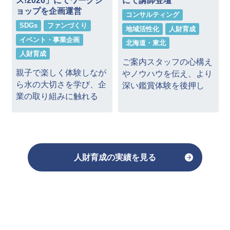
ス!2026」にてワークシ
にて講師登壇
ョップを企画運営
コンサルティング
SDGs
ファンづくり
地域活性化
人財育成
イベント・事業企画
北海道・東北
人財育成
ご案内スタッフの心構え
の
親子で楽しく体験しなが
やノウハウを伝え、より
化
ら水の大切さを学び、企
深い鑑賞体験を後押し
業の取り組みに触れる
人財育成の実績を見る