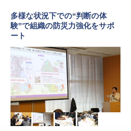
指定管理
文化施設コンサルティング
多様な状況下での“判断の体
事業企画制作
文化施策策定支援
験”で組織の防災力強化をサポ
サービスDX・デジタル活用
ート
運営施設・実績紹介
運営施設
実績紹介
お役立ち情報
採用情報
企業情報
トップメッセージ
企業理念
会社概要・アクセス