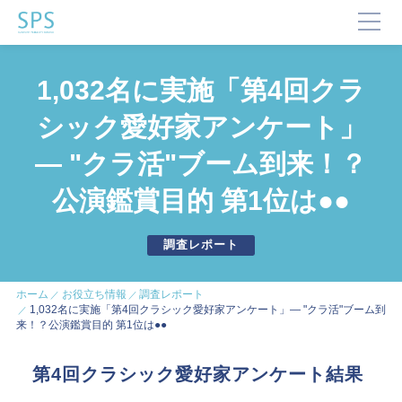
TOP
1,032名に実施「第4回クラ
SPSが選ばれる理由
シック愛好家アンケート」
事業内容と提供サービス
― "クラ活"ブーム到来！？
企業・ブランドの価値向上
公演鑑賞目的 第1位は●●
企業施設運営
企業施設コンサルティング
イベント企画・運営
調査レポート
サステナビリティ活動
デジタルマーケティング・制作
ビジネスサポート
ホーム
お役立ち情報
調査レポート
1,032名に実施「第4回クラシック愛好家アンケート」― "クラ活"ブーム到
来！？公演鑑賞目的 第1位は●●
文化・芸術振興や地域活性化
第4回クラシック愛好家アンケート結果
文化施設運営