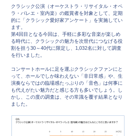
指定管理
クラシック公演（オーケストラ・リサイタル・オペ
文化施設コンサルティング
ラ・バレエ・室内楽）の鑑賞者を対象として、定期
事業企画制作
的に「クラシック愛好家アンケート」を実施してい
文化施策策定支援
ます。
サービスDX・デジタル活用
第4回目となる今回は、手軽に多彩な音楽が楽しめ
る時代に、クラシックの魅力を次世代につなげる役
運営施設・実績紹介
割を担う30～40代に限定し、1,032名に対して調査
運営施設
を行いました。
実績紹介
コンサートホールに足を運ぶクラシックファンにと
って、ホールでしか味わえない「非日常感」や、生
お役立ち情報
演奏ならではの臨場感たっぷりの「音色」は何事に
採用情報
も代えがたい魅力だと感じる方も多いでしょう。し
かし、この度の調査は、その常識を覆す結果となり
企業情報
ました。
トップメッセージ
企業理念
会社概要・アクセス