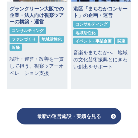
ピ
グラングリーン大阪での
港区「まちなかコンサー
企業・法人向け視察ツア
ト」の企画・運営
ーの構築・運営
コンサルティング
コンサルティング
地域活性化
ファンづくり
地域活性化
イベント・事業企画
関東
近畿
音楽をまちなかへ―地域
設計・運営・改善を一貫
の文化芸術振興とにぎわ
して担う、視察ツアーオ
い創出をサポート
ペレーション支援
最新の運営施設・実績を見る