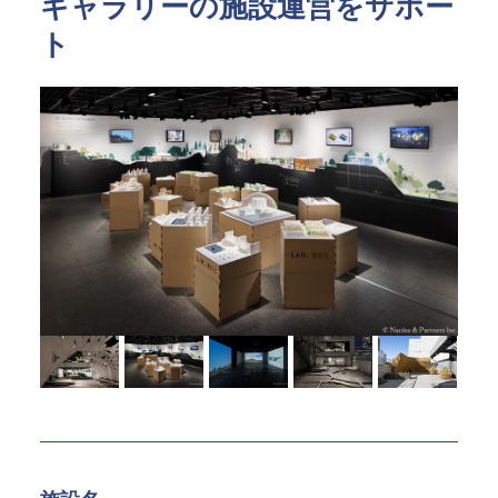
ギャラリーの施設運営をサポー
指定管理
文化施設コンサルティング
ト
事業企画制作
文化施策策定支援
サービスDX・デジタル活用
運営施設・実績紹介
運営施設
実績紹介
お役立ち情報
採用情報
企業情報
トップメッセージ
企業理念
会社概要・アクセス