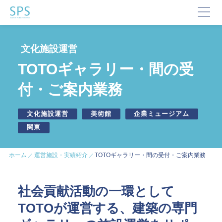
TOP
文化施設運営
SPSが選ばれる理由
TOTOギャラリー・間の受
事業内容と提供サービス
付・ご案内業務
企業・ブランドの価値向上
企業施設運営
文化施設運営
美術館
企業ミュージアム
企業施設コンサルティング
関東
イベント企画・運営
サステナビリティ活動
デジタルマーケティング・制作
ホーム
運営施設・実績紹介
TOTOギャラリー・間の受付・ご案内業務
ビジネスサポート
社会貢献活動の一環として
文化・芸術振興や地域活性化
TOTOが運営する、建築の専門
文化施設運営