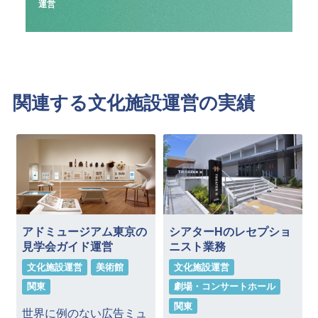
運営
関連する文化施設運営の実績
アドミュージアム東京の
シアターHのレセプショ
見学会ガイド運営
ニスト業務
文化施設運営
美術館
文化施設運営
関東
劇場・コンサートホール
関東
世界に例のない広告ミュ