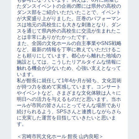
たダンスイベントの企画の際には県外の高校の
ダンス部をご紹介いただいたことで、イベント
が大変盛り上がりました。圧巻のパフォーマン
スは地元の高校生にも大きな刺激となり、ダン
スを通じて県内外の高校生に交流が生まれたこ
とは非常にありがたかったです。
また、全国の文化ホールの自主事業やSNS戦略
など、最新の情報を丁寧に教えていただけるこ
とも頼りにしています。都心から離れた地域の
施設としては、こうしたリアルタイムな情報に
触れる機会が少ないため、心強い支えとなって
います。
私が館長に就任して1年4か月が経ち、文化芸術
が持つ力を改めて実感しています。コンサート
やイベントなど、さまざまな文化体験は人々に
明日への活力を与えるものだと思います。当ホ
ールが市民の皆さんにとってそんな場所であり
続けられるよう、SPSさんと連携しながらさら
に充実した運営を目指していきたいと思いま
す。
＜宮崎市民文化ホール 館長 山内良昭＞