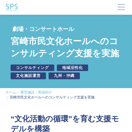
TOP
劇場・コンサートホール
SPSが選ばれる理由
宮崎市民文化ホールへのコ
事業内容と提供サービス
ンサルティング支援を実施
企業・ブランドの価値向上
企業施設運営
コンサルティング
地域活性化
企業施設コンサルティング
文化施設運営
九州・沖縄
イベント企画・運営
サステナビリティ活動
デジタルマーケティング・制作
ホーム
運営施設・実績紹介
ビジネスサポート
宮崎市民文化ホールへのコンサルティング支援を実施
文化・芸術振興や地域活性化
“文化活動の循環”を育む支援モ
文化施設運営
デルを構築