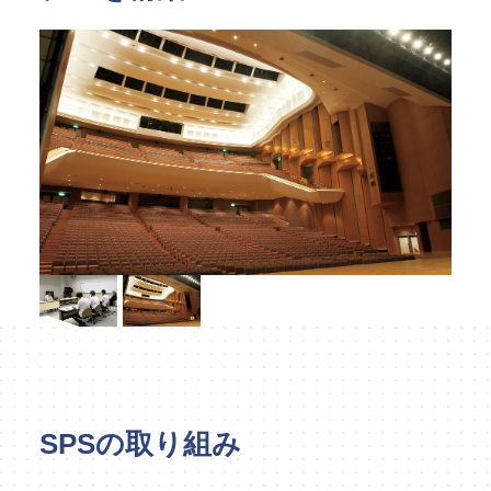
指定管理
文化施設コンサルティング
事業企画制作
文化施策策定支援
サービスDX・デジタル活用
運営施設・実績紹介
運営施設
実績紹介
お役立ち情報
採用情報
企業情報
トップメッセージ
SPSの取り組み
企業理念
会社概要・アクセス