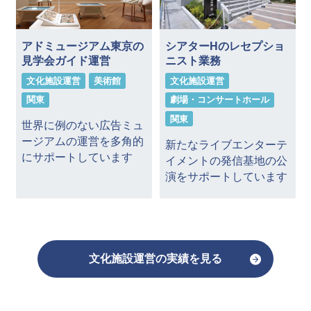
アドミュージアム東京の
シアターHのレセプショ
見学会ガイド運営
ニスト業務
文化施設運営
美術館
文化施設運営
関東
劇場・コンサートホール
関東
世界に例のない広告ミュ
ージアムの運営を多角的
新たなライブエンターテ
にサポートしています
イメントの発信基地の公
演をサポートしています
文化施設運営の実績を見る