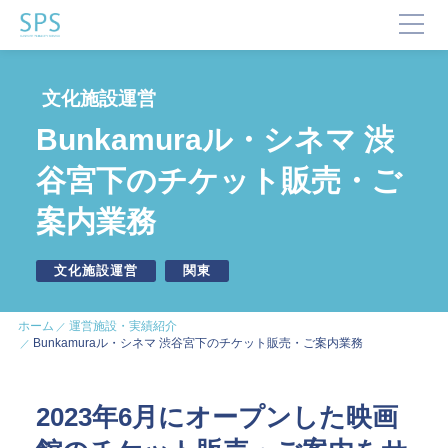
TOP
文化施設運営
SPSが選ばれる理由
Bunkamuraル・シネマ 渋
事業内容と提供サービス
谷宮下のチケット販売・ご
企業・ブランドの価値向上
案内業務
企業施設運営
企業施設コンサルティング
イベント企画・運営
文化施設運営
関東
サステナビリティ活動
デジタルマーケティング・制作
ホーム
運営施設・実績紹介
ビジネスサポート
Bunkamuraル・シネマ 渋谷宮下のチケット販売・ご案内業務
文化・芸術振興や地域活性化
2023年6月にオープンした映画
文化施設運営