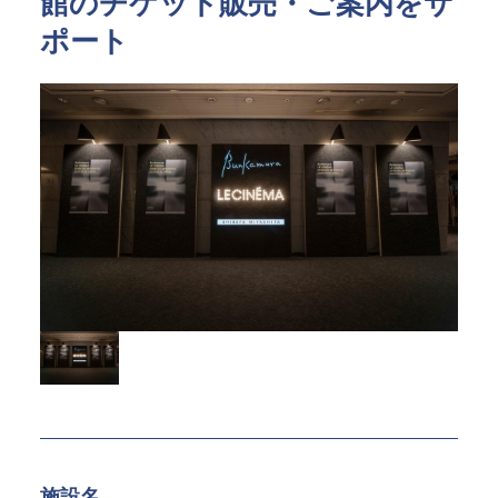
館のチケット販売・ご案内をサ
指定管理
文化施設コンサルティング
ポート
事業企画制作
文化施策策定支援
サービスDX・デジタル活用
運営施設・実績紹介
運営施設
実績紹介
お役立ち情報
採用情報
企業情報
トップメッセージ
企業理念
会社概要・アクセス
施設名